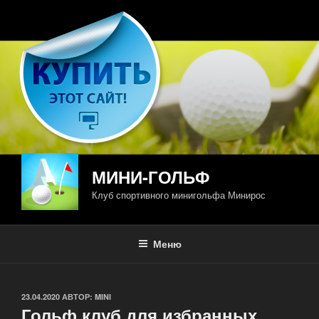
Перейти
к
содержимому
МИНИ-ГОЛЬФ
Клуб спортивного минигольфа Минирос
Меню
ОПУБЛИКОВАНО
23.04.2020
АВТОР:
MINI
Гольф клуб для избранных