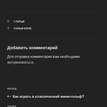
РУБРИКИ
СТАТЬИ
МЕТКИ
ГОЛЬФ КЛУБ
Добавить комментарий
Для отправки комментария вам необходимо
авторизоваться
.
Навигация
Предыдущая
НАЗАД
по
запись:
записям
Как играть в классический мини-гольф?
ДАЛЕЕ