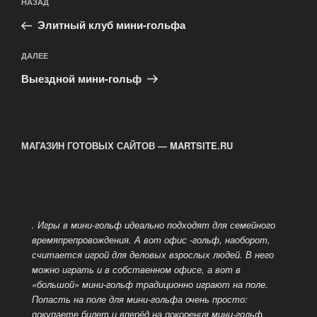
Предыдущая
НАЗАД
по
запись:
записям
Элитный клуб мини-гольфа
Следующая
ДАЛЕЕ
запись
Выездной мини-гольф
МАГАЗИН ГОТОВЫХ САЙТОВ — MARTSITE.RU
. Игры в мини-гольф идеально подходят для семейного
времяпрепровождения. А вот офис -гольф, наоборот,
считается игрой для деловых взрослых людей.
В него
можно играть и в собственном офисе, а вот в
«большой» мини-гольф традиционно играют на поле.
Попасть на поле для мини-гольфа очень просто:
покупаете билет и вперёд на покорения мини-гольф