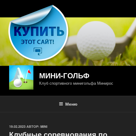
Перейти
к
содержимому
МИНИ-ГОЛЬФ
Клуб спортивного минигольфа Минирос
Меню
ОПУБЛИКОВАНО
19.02.2023
АВТОР:
MINI
Клубные соревнования по