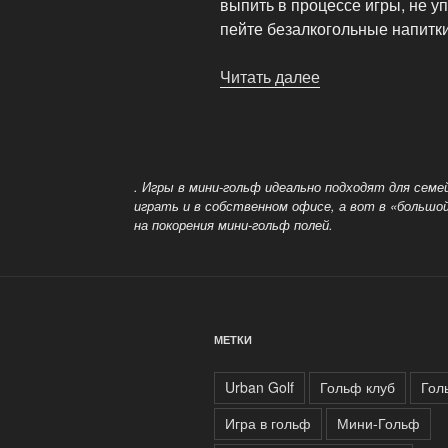
выпить в процессе игры, не у
пейте безалкогольные напитки
Читать далее
«Профилактика
травм
при
игре
в
. Игры в мини-гольф идеально подходят для сем
гольф»
играть и в собственном офисе, а вот в «большой
на покорения мини-гольф полей.
МЕТКИ
Urban Golf
Гольф клуб
Гол
Игра в гольф
Мини-Гольф