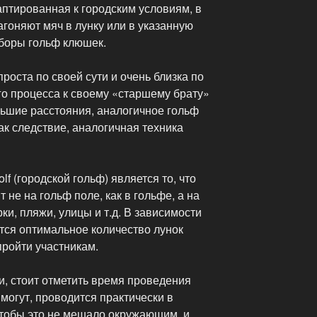
даптированная к городским условиям, в
агоняют мяч в лунку или в указанную
аборы гольф клюшек.
роста по своей сути и очень близка по
го процесса к своему «старшему брату»
ьшие расстояния, аналогичное гольф
ак следствие, аналогичная техника
f (городской гольф) является то, что
 не на гольф поле, как в гольфе, а на
ки, пляжи, улицы и т.д. В зависимости
тся оптимальное количество лунок
пройти участникам.
ти, стоит отметить время проведения
 могут, проводится практически в
чтобы это не мешало окружающим, и