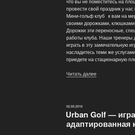
что вы не поместитесь на пло
провести свой праздник у нас
Мини-гольф клуб к вам на ме
своими дорожками, клюшками
Дорожки эти переносные, спе
работы клуба. Наши тренеры д
играть в эту замечательную и
насладитесь теми же услугами
приедете на стационарную пл
Читать далее
«Выездной
мини-
гольф»
ОПУБЛИКОВАНО
02.05.2016
Urban Golf — игр
адаптированная 