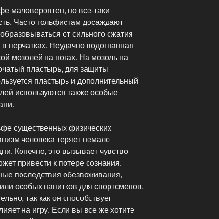
фе маловероятен, но все-таки
сть. Часто гольфистам досаждают
 образовываться от сильного сжатия
 в перчатках. Неудачно подогнанная
ой мозолей на ногах. На мозоль на
рчатый пластырь, для защиты
ользуется пластырь и дополнительный
олей используются также особые
ани.
льфе существенных физических
ганизм человека теряет немало
дни. Конечно, это вызывает чувство
ожет привести к потере сознания.
ные последствия обезвоживания,
 или особых напитков для спортсменов.
льно, так как он способствует
ияет на игру. Если вы все же хотите