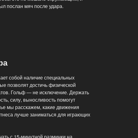
ыл послан мяч после удара.
фа
ает собой наличие специальных
рые позволят достичь физической
атов. Гольф — не исключение. Держать
ость, силу, выносливость помогут
тье мы расскажем, какие движения
итнеса лучше заниматься для играющих
ать с 15-минутной разминки на