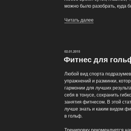
можно было разобрать, куда б
Читать далее
«Urban
Golf
—
игра
в
ОПУБЛИКОВАНО
02.01.2015
гольф
Фитнес для голь
адаптированная
к
Любой вид спорта подразумев
городским
упражнений и разминки, кото
условиям»
гармонии для лучших результ
себя в тонусе, сохранить гибк
занятия фитнесом. В этой ста
лучше знать и каким видом ф
в гольф.
Тренировку рекомендуется нач