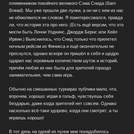
племянником покойного великого Сэма Снида (Sam
Snead). Мы уже прошли две лунки, а он ни с кем из нас
не обмолвился ни словом. Я поинтересовался, правда
ли, что история эта про него. (Есть ещё версии, что это
могли быть Ленни Уодкинс, Джордж Бернс или Хейл
Ирвин.) Выяснилось, что Снид только что прилетел
ночным рейсом из Финикса и ещё окончательно не
проснулся, однако вскоре он пришёл в себя и щедро
одарил нас огромным количеством шуток и историй,
причём любая из них была для зрителей гораздо
занимательнее, чем сама игра.
Обычно на смешанных турнирах публики мало, что,
впрочем, хорошо: играя в гольф, чувствуешь себя
бездарью, даже когда зрителей нет совсем. Однако
насколько всё-таки здорово, когда они смотрят, а ты
играешь хорошо!
В тот день на одной из лунок мне понадобилось