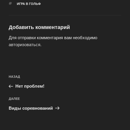
МЕТКИ
ИГРА В ГОЛЬФ
Добавить комментарий
Для отправки комментария вам необходимо
авторизоваться
.
Навигация
Предыдущая
НАЗАД
по
запись:
записям
Нет проблем!
Следующая
ДАЛЕЕ
запись
Виды соревнований