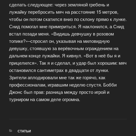
сделать следующее: через земляной гребень и
лужайку перебросить мяч на расстояние 15 метров,
чтобы он потом скатился вниз по склону прямо к лунке.
Снид помогал мне примериться. Я наклонился, а Снид
встал позади меня. «Видишь девчушку в розовом
топике?»–спросил он, указывая на миловидную
девушку, стоявшую за верёвочным ограждением на
дальнем конце лужайки. Я кивнул. «Вот в неё бы я и
прицелился». Так я и сделал, и удар был хорошим: мяч
остановился сантиметрах в двадцати от лунки.
Зрители аплодировали мне так же горячо, как
профессионалам, игравшим неделю спустя. Бобби
Джонс был прав: разница между просто игрой и
турниром на самом деле огромна.
РУБРИКИ
СТАТЬИ